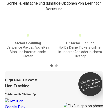
Schnelle, einfache und günstige Optionen von Leer nach
Dortmund
Sichere Zahlung
Einfache Buchung
Verwende Paypal, ApplePay,
Hol Dir Deine Tickets online,
Visa und internationale
in unserer App oder in einem
Karten
Flixshop
Millionen
seit
Digitales Ticket &
500+
von Fahrgästen
Live-Tracking
Gründung
Entdecke die FlixBus App