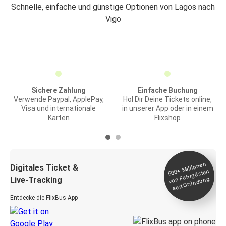
Schnelle, einfache und günstige Optionen von Lagos nach
Vigo
Sichere Zahlung
Einfache Buchung
Verwende Paypal, ApplePay,
Hol Dir Deine Tickets online,
Visa und internationale
in unserer App oder in einem
Karten
Flixshop
Millionen
seit
Digitales Ticket &
500+
von Fahrgästen
Live-Tracking
Gründung
Entdecke die FlixBus App