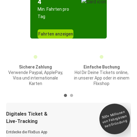
4
Min. Fahrten pro
Tag
Fahrten anzeigen
Sichere Zahlung
Einfache Buchung
Verwende Paypal, ApplePay,
Hol Dir Deine Tickets online,
Visa und internationale
in unserer App oder in einem
Karten
Flixshop
Millionen
seit
Digitales Ticket &
500+
von Fahrgästen
Live-Tracking
Gründung
Entdecke die FlixBus App