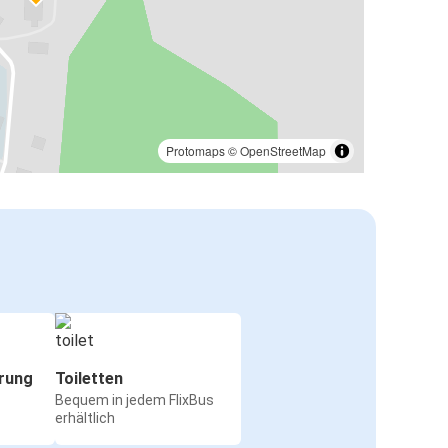
Protomaps
©
OpenStreetMap
rung
Toiletten
Bequem in jedem FlixBus
erhältlich