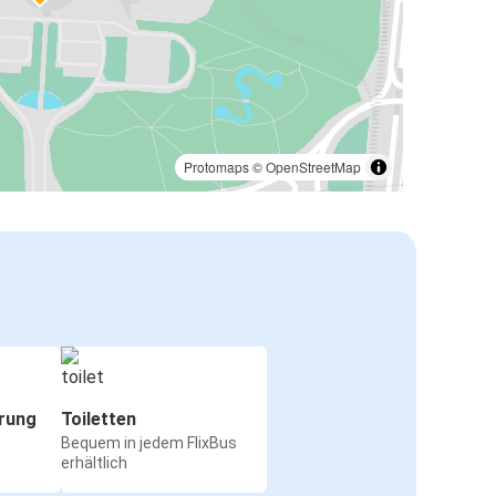
Protomaps
©
OpenStreetMap
rung
Toiletten
Bequem in jedem FlixBus
erhältlich