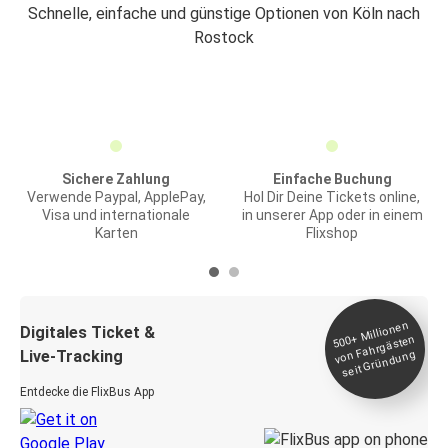
Schnelle, einfache und günstige Optionen von Köln nach
Rostock
Sichere Zahlung
Einfache Buchung
Verwende Paypal, ApplePay,
Hol Dir Deine Tickets online,
Visa und internationale
in unserer App oder in einem
Karten
Flixshop
Millionen
seit
Digitales Ticket &
500+
von Fahrgästen
Live-Tracking
Gründung
Entdecke die FlixBus App