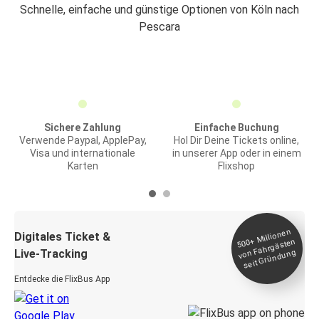
Schnelle, einfache und günstige Optionen von Köln nach
Pescara
Sichere Zahlung
Einfache Buchung
Verwende Paypal, ApplePay,
Hol Dir Deine Tickets online,
Visa und internationale
in unserer App oder in einem
Karten
Flixshop
Millionen
seit
Digitales Ticket &
500+
von Fahrgästen
Live-Tracking
Gründung
Entdecke die FlixBus App