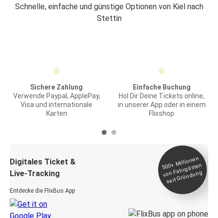
Schnelle, einfache und günstige Optionen von Kiel nach
Stettin
Sichere Zahlung
Einfache Buchung
Verwende Paypal, ApplePay,
Hol Dir Deine Tickets online,
Visa und internationale
in unserer App oder in einem
Karten
Flixshop
Millionen
seit
Digitales Ticket &
500+
von Fahrgästen
Live-Tracking
Gründung
Entdecke die FlixBus App