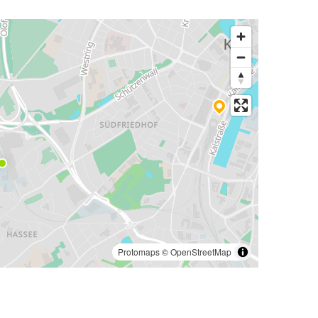
Protomaps
©
OpenStreetMap