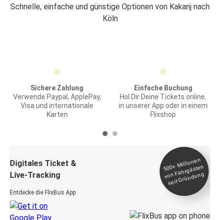
Schnelle, einfache und günstige Optionen von Kakanj nach
Köln
Sichere Zahlung
Einfache Buchung
Verwende Paypal, ApplePay,
Hol Dir Deine Tickets online,
Visa und internationale
in unserer App oder in einem
Karten
Flixshop
Millionen
seit
Digitales Ticket &
500+
von Fahrgästen
Live-Tracking
Gründung
Entdecke die FlixBus App