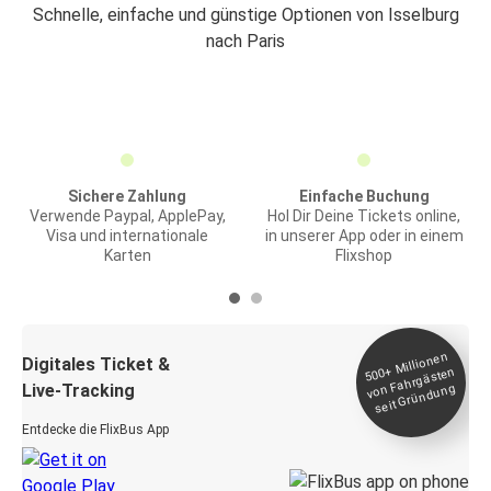
Schnelle, einfache und günstige Optionen von Isselburg
nach Paris
Sichere Zahlung
Einfache Buchung
Verwende Paypal, ApplePay,
Hol Dir Deine Tickets online,
Visa und internationale
in unserer App oder in einem
Karten
Flixshop
Millionen
seit
Digitales Ticket &
500+
von Fahrgästen
Live-Tracking
Gründung
Entdecke die FlixBus App