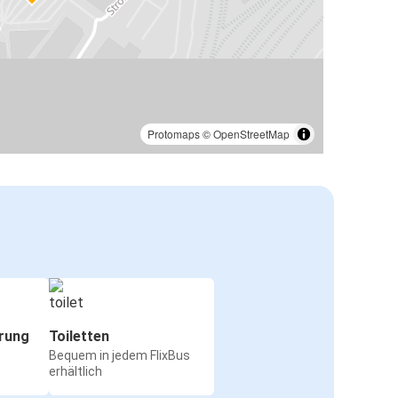
Protomaps
©
OpenStreetMap
rung
Toiletten
Bequem in jedem FlixBus
erhältlich