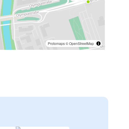
Protomaps
©
OpenStreetMap