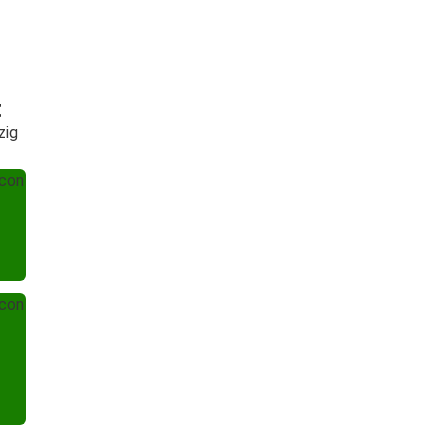
t
zig