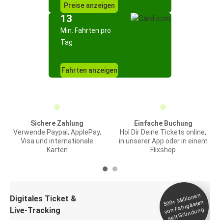
Preise anzeigen
13
Min. Fahrten pro
Tag
Fahrten anzeigen
Sichere Zahlung
Einfache Buchung
Verwende Paypal, ApplePay,
Hol Dir Deine Tickets online,
Visa und internationale
in unserer App oder in einem
Karten
Flixshop
Millionen
seit
Digitales Ticket &
500+
von Fahrgästen
Live-Tracking
Gründung