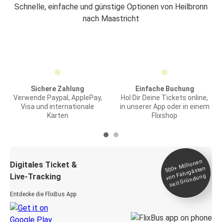
Schnelle, einfache und günstige Optionen von Heilbronn
nach Maastricht
Sichere Zahlung
Einfache Buchung
Verwende Paypal, ApplePay,
Hol Dir Deine Tickets online,
Visa und internationale
in unserer App oder in einem
Karten
Flixshop
Millionen
seit
Digitales Ticket &
500+
von Fahrgästen
Live-Tracking
Gründung
Entdecke die FlixBus App