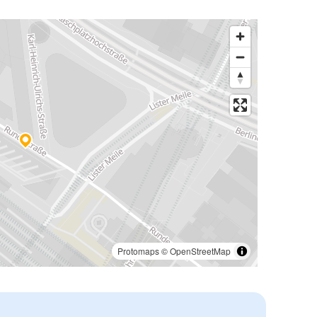
Protomaps
©
OpenStreetMap