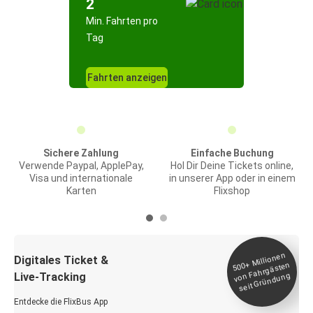
2
Min. Fahrten pro
Tag
Fahrten anzeigen
Sichere Zahlung
Einfache Buchung
Verwende Paypal, ApplePay,
Hol Dir Deine Tickets online,
Visa und internationale
in unserer App oder in einem
Karten
Flixshop
Millionen
seit
Digitales Ticket &
500+
von Fahrgästen
Live-Tracking
Gründung
Entdecke die FlixBus App