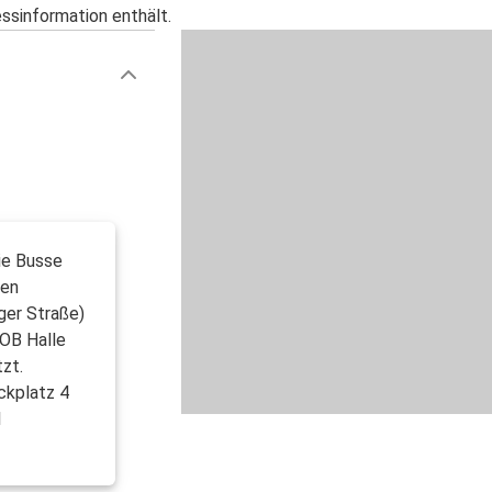
essinformation enthält.
ie Busse
gen
ger Straße)
ZOB Halle
zt.
ckplatz 4
1