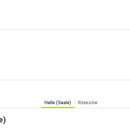
Halle (Saale)
Rzeszów
e)