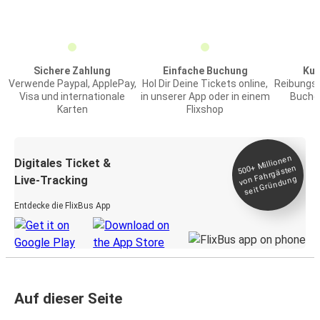
Sichere Zahlung
Einfache Buchung
Kun
Verwende Paypal, ApplePay,
Hol Dir Deine Tickets online,
Reibungs
Visa und internationale
in unserer App oder in einem
Buchen
Karten
Flixshop
Millionen
seit
Digitales Ticket &
500+
von Fahrgästen
Live-Tracking
Gründung
Entdecke die FlixBus App
Auf dieser Seite