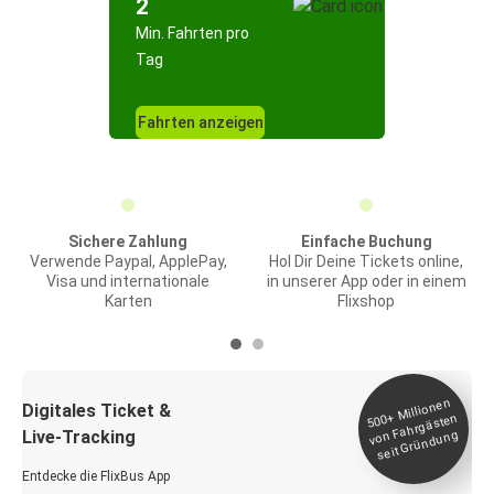
2
Min. Fahrten pro
Tag
Fahrten anzeigen
Sichere Zahlung
Einfache Buchung
Verwende Paypal, ApplePay,
Hol Dir Deine Tickets online,
Visa und internationale
in unserer App oder in einem
Karten
Flixshop
Millionen
seit
Digitales Ticket &
500+
von Fahrgästen
Live-Tracking
Gründung
Entdecke die FlixBus App