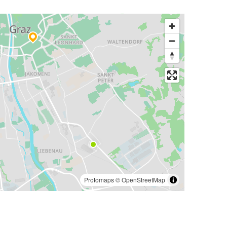
Protomaps
©
OpenStreetMap