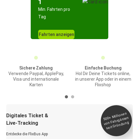
1
Min. Fahrten pro
Tag
Fahrten anzeigen
Sichere Zahlung
Einfache Buchung
Verwende Paypal, ApplePay,
Hol Dir Deine Tickets online,
Visa und internationale
in unserer App oder in einem
Karten
Flixshop
Millionen
seit
Digitales Ticket &
500+
von Fahrgästen
Live-Tracking
Gründung
Entdecke die FlixBus App