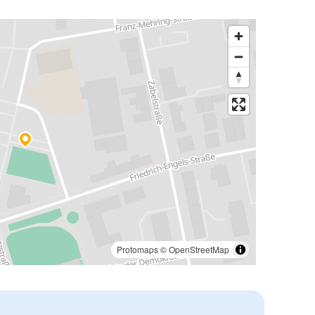
Protomaps
©
OpenStreetMap