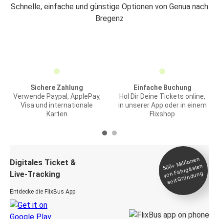
Schnelle, einfache und günstige Optionen von Genua nach
Bregenz
Sichere Zahlung
Einfache Buchung
Verwende Paypal, ApplePay,
Hol Dir Deine Tickets online,
Visa und internationale
in unserer App oder in einem
Karten
Flixshop
Millionen
seit
Digitales Ticket &
500+
von Fahrgästen
Live-Tracking
Gründung
Entdecke die FlixBus App