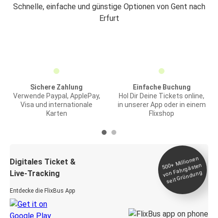
Schnelle, einfache und günstige Optionen von Gent nach
Erfurt
Sichere Zahlung
Einfache Buchung
Verwende Paypal, ApplePay,
Hol Dir Deine Tickets online,
Visa und internationale
in unserer App oder in einem
Karten
Flixshop
Millionen
seit
Digitales Ticket &
500+
von Fahrgästen
Live-Tracking
Gründung
Entdecke die FlixBus App