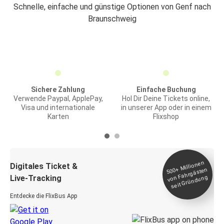
Schnelle, einfache und günstige Optionen von Genf nach
Braunschweig
Sichere Zahlung
Einfache Buchung
Verwende Paypal, ApplePay,
Hol Dir Deine Tickets online,
Visa und internationale
in unserer App oder in einem
Karten
Flixshop
Millionen
seit
Digitales Ticket &
500+
von Fahrgästen
Live-Tracking
Gründung
Entdecke die FlixBus App