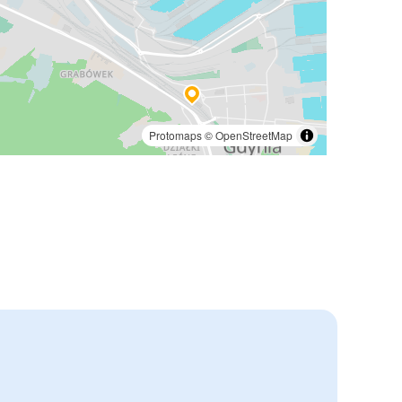
Protomaps
©
OpenStreetMap