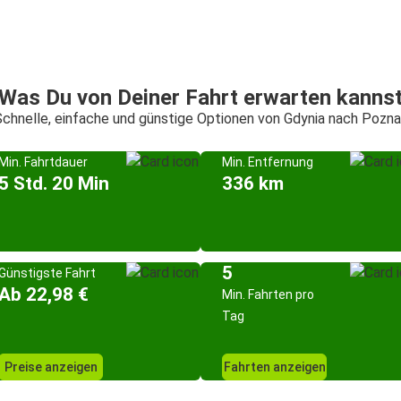
Was Du von Deiner Fahrt erwarten kanns
chnelle, einfache und günstige Optionen von Gdynia nach Pozn
Min. Fahrtdauer
Min. Entfernung
5 Std. 20 Min
336 km
5
Günstigste Fahrt
Ab 22,98 €
Min. Fahrten pro
Tag
Preise anzeigen
Fahrten anzeigen