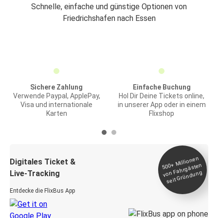
Schnelle, einfache und günstige Optionen von
Friedrichshafen nach Essen
Sichere Zahlung
Einfache Buchung
Verwende Paypal, ApplePay,
Hol Dir Deine Tickets online,
Visa und internationale
in unserer App oder in einem
Karten
Flixshop
Millionen
seit
Digitales Ticket &
500+
von Fahrgästen
Live-Tracking
Gründung
Entdecke die FlixBus App