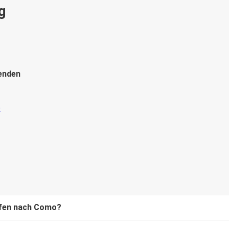
g
enden
hafen nach Como?