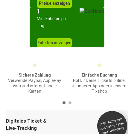
Preise anzeigen
1
Min. Fahrten pro
Tag
Fahrten anzeigen
Sichere Zahlung
Einfache Buchung
Verwende Paypal, ApplePay,
Hol Dir Deine Tickets online,
Visa und internationale
in unserer App oder in einem
Karten
Flixshop
Millionen
seit
Digitales Ticket &
500+
von Fahrgästen
Live-Tracking
Gründung