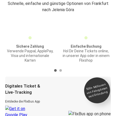
Schnelle, einfache und günstige Optionen von Frankfurt
nach Jelenia Góra
Sichere Zahlung
Einfache Buchung
Verwende Paypal, ApplePay,
Hol Dir Deine Tickets online,
Visa und internationale
in unserer App oder in einem
Karten
Flixshop
Millionen
seit
Digitales Ticket &
500+
von Fahrgästen
Live-Tracking
Gründung
Entdecke die FlixBus App