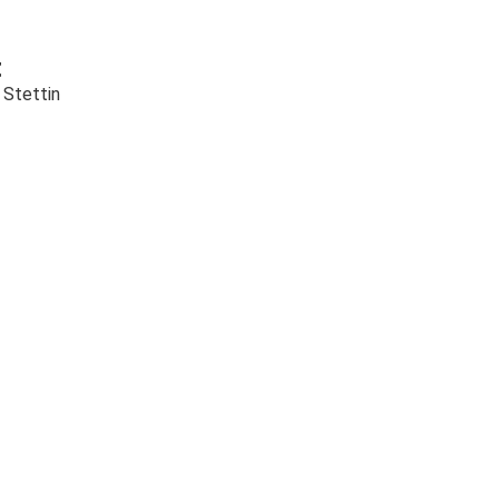
t
 Stettin