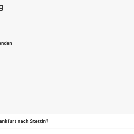
g
enden
ankfurt nach Stettin?