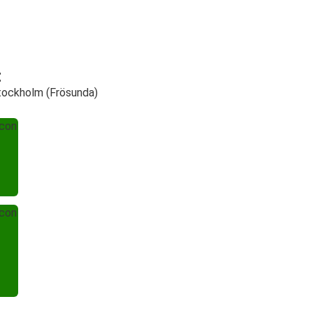
t
tockholm (Frösunda)