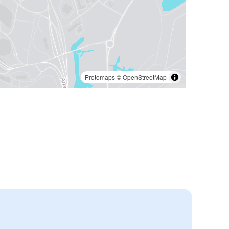
Protomaps
©
OpenStreetMap