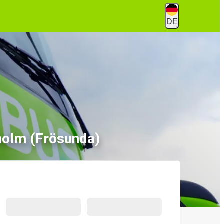
DE
holm (Frösunda)