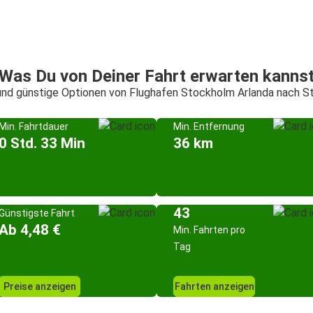
Was Du von Deiner Fahrt erwarten kanns
 und günstige Optionen von Flughafen Stockholm Arlanda nach S
Min. Fahrtdauer
Min. Entfernung
0 Std. 33 Min
36 km
43
Günstigste Fahrt
Ab 4,48 €
Min. Fahrten pro
Tag
Preise anzeigen
Fahrten anzeigen