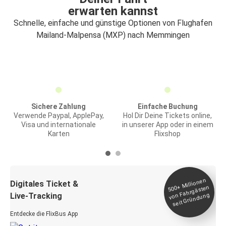
erwarten kannst
Schnelle, einfache und günstige Optionen von Flughafen
Mailand-Malpensa (MXP) nach Memmingen
Sichere Zahlung
Einfache Buchung
Verwende Paypal, ApplePay,
Hol Dir Deine Tickets online,
Visa und internationale
in unserer App oder in einem
Karten
Flixshop
Millionen
seit
Digitales Ticket &
500+
von Fahrgästen
Live-Tracking
Gründung
Entdecke die FlixBus App