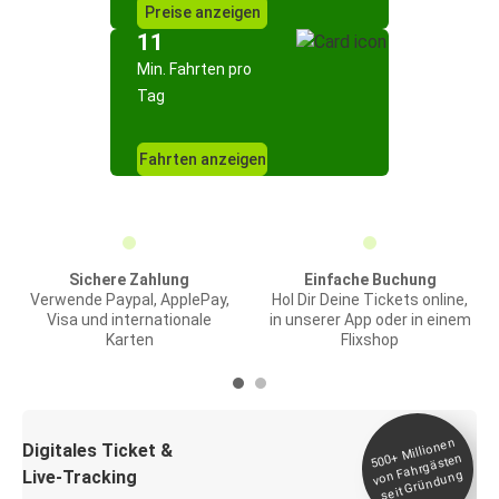
Preise anzeigen
11
Min. Fahrten pro
Tag
Fahrten anzeigen
Sichere Zahlung
Einfache Buchung
Verwende Paypal, ApplePay,
Hol Dir Deine Tickets online,
Visa und internationale
in unserer App oder in einem
Karten
Flixshop
Millionen
seit
Digitales Ticket &
500+
von Fahrgästen
Live-Tracking
Gründung