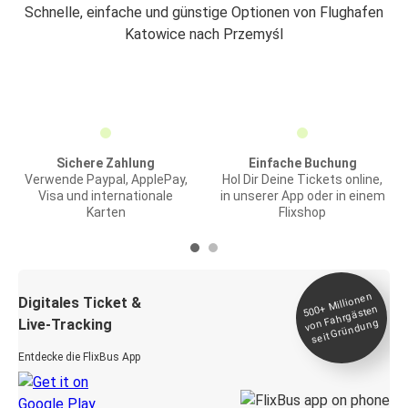
Schnelle, einfache und günstige Optionen von Flughafen
Katowice nach Przemyśl
Sichere Zahlung
Einfache Buchung
Verwende Paypal, ApplePay,
Hol Dir Deine Tickets online,
Visa und internationale
in unserer App oder in einem
Karten
Flixshop
Millionen
seit
Digitales Ticket &
500+
von Fahrgästen
Live-Tracking
Gründung
Entdecke die FlixBus App