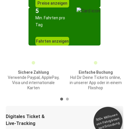
Preise anzeigen
5
Min. Fahrten pro
Tag
Fahrten anzeigen
Sichere Zahlung
Einfache Buchung
Verwende Paypal, ApplePay,
Hol Dir Deine Tickets online,
Visa und internationale
in unserer App oder in einem
Karten
Flixshop
Millionen
seit
Digitales Ticket &
500+
von Fahrgästen
Live-Tracking
Gründung