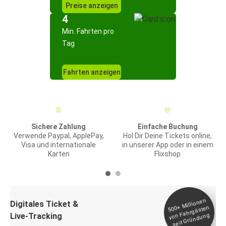
Preise anzeigen
4
Min. Fahrten pro
Tag
Fahrten anzeigen
Sichere Zahlung
Einfache Buchung
Verwende Paypal, ApplePay,
Hol Dir Deine Tickets online,
Visa und internationale
in unserer App oder in einem
Karten
Flixshop
Millionen
seit
Digitales Ticket &
500+
von Fahrgästen
Live-Tracking
Gründung