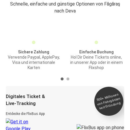
Schnelle, einfache und günstige Optionen von Făgăraş
nach Deva
Sichere Zahlung
Einfache Buchung
Verwende Paypal, ApplePay,
Hol Dir Deine Tickets online,
Visa und internationale
in unserer App oder in einem
Karten
Flixshop
Millionen
seit
Digitales Ticket &
500+
von Fahrgästen
Live-Tracking
Gründung
Entdecke die FlixBus App