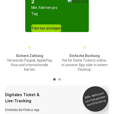
2
Min. Fahrten pro
Tag
Fahrten anzeigen
Sichere Zahlung
Einfache Buchung
Verwende Paypal, ApplePay,
Hol Dir Deine Tickets online,
Visa und internationale
in unserer App oder in einem
Karten
Flixshop
Millionen
seit
Digitales Ticket &
500+
von Fahrgästen
Live-Tracking
Gründung
Entdecke die FlixBus App