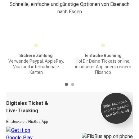
Schnelle, einfache und günstige Optionen von Eisenach
nach Essen
Sichere Zahlung
Einfache Buchung
Verwende Paypal, ApplePay,
Hol Dir Deine Tickets online,
Visa und internationale
in unserer App oder in einem
Karten
Flixshop
Millionen
seit
Digitales Ticket &
500+
von Fahrgästen
Live-Tracking
Gründung
Entdecke die FlixBus App