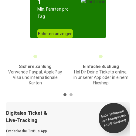
1
Min. Fahrten pro
Tag
Fahrten anzeigen
Sichere Zahlung
Einfache Buchung
Verwende Paypal, ApplePay,
Hol Dir Deine Tickets online,
Visa und internationale
in unserer App oder in einem
Karten
Flixshop
Millionen
seit
Digitales Ticket &
500+
von Fahrgästen
Live-Tracking
Gründung
Entdecke die FlixBus App