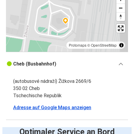
Protomaps
©
OpenStreetMap
Cheb (Busbahnhof)
(autobusové nádraží) Žižkova 2669/6
350 02 Cheb
Tschechische Republik
Adresse auf Google Maps anzeigen
Optimaler Service an Bord