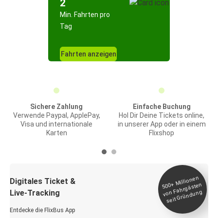
2
Min. Fahrten pro
Tag
Fahrten anzeigen
Sichere Zahlung
Einfache Buchung
Verwende Paypal, ApplePay,
Hol Dir Deine Tickets online,
Visa und internationale
in unserer App oder in einem
Karten
Flixshop
Millionen
seit
Digitales Ticket &
500+
von Fahrgästen
Live-Tracking
Gründung
Entdecke die FlixBus App