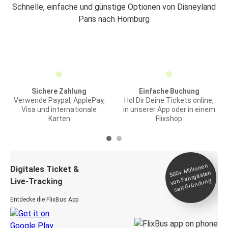
Schnelle, einfache und günstige Optionen von Disneyland
Paris nach Homburg
Sichere Zahlung
Einfache Buchung
Verwende Paypal, ApplePay,
Hol Dir Deine Tickets online,
Visa und internationale
in unserer App oder in einem
Karten
Flixshop
Millionen
seit
Digitales Ticket &
500+
von Fahrgästen
Live-Tracking
Gründung
Entdecke die FlixBus App