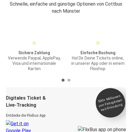
Schnelle, einfache und günstige Optionen von Cottbus
nach Münster
Sichere Zahlung
Einfache Buchung
Verwende Paypal, ApplePay,
Hol Dir Deine Tickets online,
Visa und internationale
in unserer App oder in einem
Karten
Flixshop
Millionen
seit
Digitales Ticket &
500+
von Fahrgästen
Live-Tracking
Gründung
Entdecke die FlixBus App