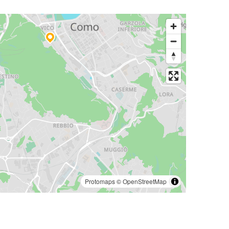
Protomaps
©
OpenStreetMap