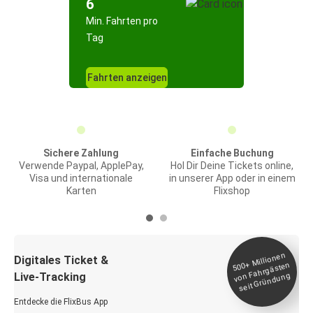
6
Min. Fahrten pro
Tag
Fahrten anzeigen
Sichere Zahlung
Einfache Buchung
Verwende Paypal, ApplePay,
Hol Dir Deine Tickets online,
Visa und internationale
in unserer App oder in einem
Karten
Flixshop
Millionen
seit
Digitales Ticket &
500+
von Fahrgästen
Live-Tracking
Gründung
Entdecke die FlixBus App