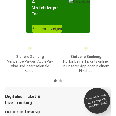
4
Min. Fahrten pro
Tag
Fahrten anzeigen
Sichere Zahlung
Einfache Buchung
Verwende Paypal, ApplePay,
Hol Dir Deine Tickets online,
Visa und internationale
in unserer App oder in einem
Karten
Flixshop
Millionen
seit
Digitales Ticket &
500+
von Fahrgästen
Live-Tracking
Gründung
Entdecke die FlixBus App