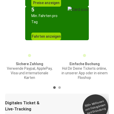
Preise anzeigen
5
Min. Fahrten pro
Tag
Fahrten anzeigen
Sichere Zahlung
Einfache Buchung
Verwende Paypal, ApplePay,
Hol Dir Deine Tickets online,
Visa und internationale
in unserer App oder in einem
Karten
Flixshop
Millionen
seit
Digitales Ticket &
500+
von Fahrgästen
Live-Tracking
Gründung