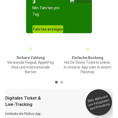
3
Min. Fahrten pro
Tag
Fahrten anzeigen
Sichere Zahlung
Einfache Buchung
Verwende Paypal, ApplePay,
Hol Dir Deine Tickets online,
Visa und internationale
in unserer App oder in einem
Karten
Flixshop
Millionen
seit
Digitales Ticket &
500+
von Fahrgästen
Live-Tracking
Gründung
Entdecke die FlixBus App